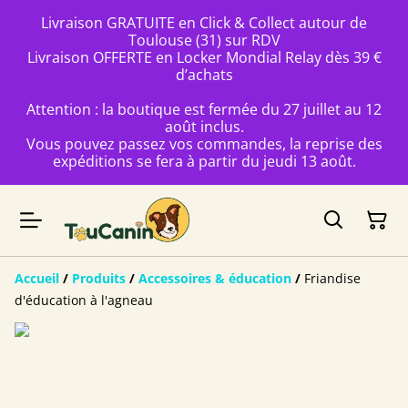
Livraison GRATUITE en Click & Collect autour de
Toulouse (31) sur RDV
Livraison OFFERTE en Locker Mondial Relay dès 39 €
d’achats
Attention : la boutique est fermée du 27 juillet au 12
août inclus.
Vous pouvez passez vos commandes, la reprise des
expéditions se fera à partir du jeudi 13 août.
Accueil
/
Produits
/
Accessoires & éducation
/
Friandise
d'éducation à l'agneau