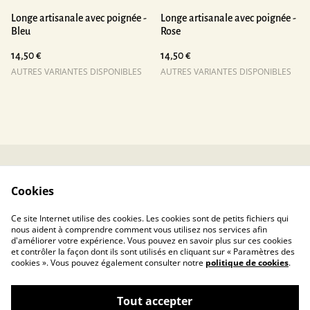
Longe artisanale avec poignée -
Longe artisanale avec poignée -
Bleu
Rose
14,50 €
14,50 €
AUTRES VARIANTES DISPONIBLES
AUTRES VARIANTES DISPONIBLES
Contactez-nous
Conditions
Cookies
Politique de
Politique de cookies
confidentialité
Ce site Internet utilise des cookies. Les cookies sont de petits fichiers qui
nous aident à comprendre comment vous utilisez nos services afin
d'améliorer votre expérience. Vous pouvez en savoir plus sur ces cookies
et contrôler la façon dont ils sont utilisés en cliquant sur « Paramètres des
cookies ». Vous pouvez également consulter notre
politique de cookies
.
Tout accepter
Toucanin.fr – La sélection de votre éducateur