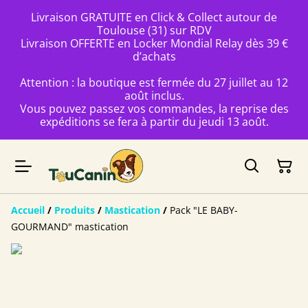
Livraison GRATUITE en Click & Collect autour de
Toulouse (31) sur RDV
Livraison OFFERTE en Locker Mondial Relay dès 39 €
d’achats
Attention : la boutique est fermée du 27 juillet au 12
août inclus.
Vous pouvez passez vos commandes, la reprise des
expéditions se fera à partir du jeudi 13 août.
Accueil
/
Produits
/
Mastication
/
Pack "LE BABY-
GOURMAND" mastication