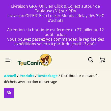
Livraison GRATUITE en Click & Collect autour de
Toulouse (31) sur RDV
Livraison OFFERTE en Locker Mondial Relay dès 39 €
d’achats
Attention : la boutique est fermée du 27 juillet au 12
août inclus.
Vous pouvez passez vos commandes, la reprise des
expéditions se fera à partir du jeudi 13 août.
Accueil
/
Produits
/
Destockage
/
Distributeur de sacs à
déchets avec cordon de serrage
%