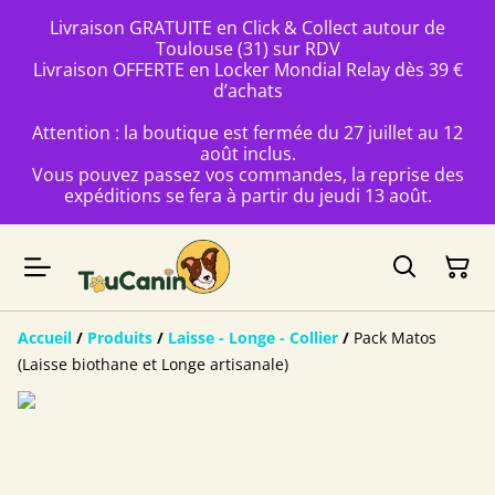
Livraison GRATUITE en Click & Collect autour de
Toulouse (31) sur RDV
Livraison OFFERTE en Locker Mondial Relay dès 39 €
d’achats
Attention : la boutique est fermée du 27 juillet au 12
août inclus.
Vous pouvez passez vos commandes, la reprise des
expéditions se fera à partir du jeudi 13 août.
Accueil
/
Produits
/
Laisse - Longe - Collier
/
Pack Matos
(Laisse biothane et Longe artisanale)