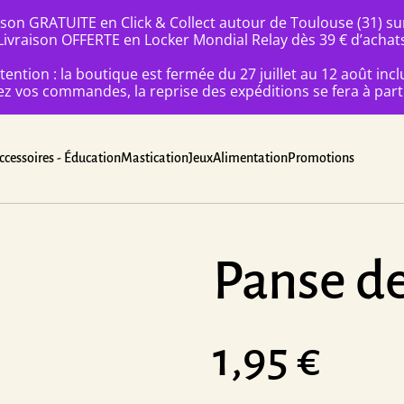
ison GRATUITE en Click & Collect autour de Toulouse (31) s
Livraison OFFERTE en Locker Mondial Relay dès 39 € d’achat
tention : la boutique est fermée du 27 juillet au 12 août incl
 vos commandes, la reprise des expéditions se fera à parti
ccessoires - Éducation
Mastication
Jeux
Alimentation
Promotions
Panse d
1,95 €