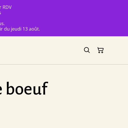
ur RDV
s
us.
r du jeudi 13 août.
e boeuf