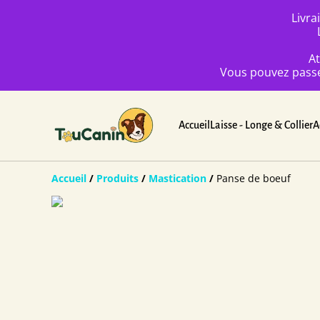
Livra
At
Vous pouvez passez
Accueil
Laisse - Longe & Collier
A
Accueil
/
Produits
/
Mastication
/
Panse de boeuf