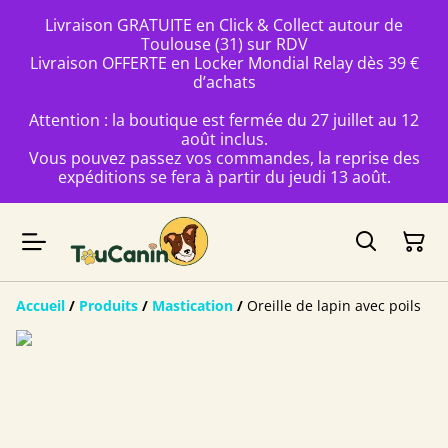
Livraison GRATUITE en Click & Collect autour de
Toulouse (31) sur RDV
Livraison OFFERTE en Locker Mondial Relay dès 39 €
d’achats
Attention : la boutique est fermée du 27 juillet au 12
août inclus.
Vous pouvez passez vos commandes, la reprise des
expéditions se fera à partir du jeudi 13 août.
Accueil
/
Produits
/
Mastication
/
Oreille de lapin avec poils