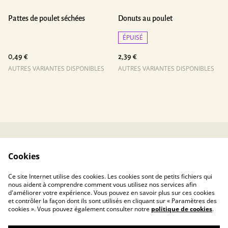
Pattes de poulet séchées
Donuts au poulet
ÉPUISÉ
0,49 €
2,39 €
AUTRES VARIANTES DISPONIBLES
AUTRES VARIANTES DISPONIBLES
Contactez-nous
Conditions
Cookies
Politique de
Politique de cookies
confidentialité
Ce site Internet utilise des cookies. Les cookies sont de petits fichiers qui
nous aident à comprendre comment vous utilisez nos services afin
d'améliorer votre expérience. Vous pouvez en savoir plus sur ces cookies
et contrôler la façon dont ils sont utilisés en cliquant sur « Paramètres des
cookies ». Vous pouvez également consulter notre
politique de cookies
.