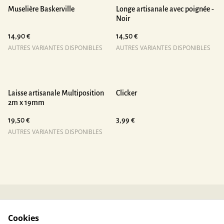
Muselière Baskerville
Longe artisanale avec poignée -
Noir
14,90 €
14,50 €
AUTRES VARIANTES DISPONIBLES
AUTRES VARIANTES DISPONIBLES
Laisse artisanale Multiposition
Clicker
2m x 19mm
19,50 €
3,99 €
AUTRES VARIANTES DISPONIBLES
Contactez-nous
Conditions
Cookies
Politique de
Politique de cookies