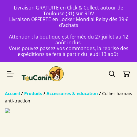
Livraison GRATUITE en Click & Collect autour de
Toulouse (31) sur RDV
Livraison OFFERTE en Locker Mondial Relay dès 39 €
d’achats
Attention : la boutique est fermée du 27 juillet au 12
août inclus.
Vous pouvez passez vos commandes, la reprise des
expéditions se fera à partir du jeudi 13 août.
Accueil
/
Produits
/
Accessoires & éducation
/
Collier harnais
anti-traction