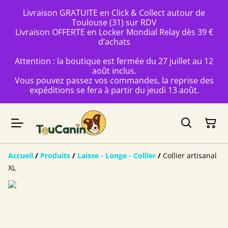
Livraison GRATUITE en Click & Collect autour de
Toulouse (31) sur RDV
Livraison OFFERTE en Locker Mondial Relay dès 39 €
d’achats
Attention : la boutique est fermée du 27 juillet au 12
août inclus.
Vous pouvez passez vos commandes, la reprise des
expéditions se fera à partir du jeudi 13 août.
Accueil
/
Produits
/
Laisse - Longe - Collier
/
Collier artisanal
XL