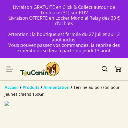
Livraison GRATUITE en Click & Collect autour de
Toulouse (31) sur RDV
Livraison OFFERTE en Locker Mondial Relay dès 39 €
d’achats
Attention : la boutique est fermée du 27 juillet au 12
août inclus.
Vous pouvez passez vos commandes, la reprise des
expéditions se fera à partir du jeudi 13 août.
Accueil
/
Produits
/
Alimentation
/
Terrine au poisson pour
jeunes chiens 150Gr