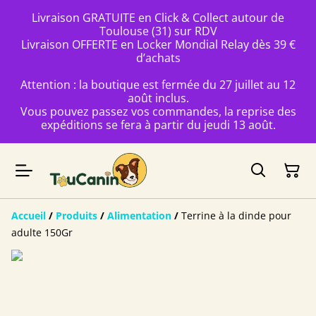
Livraison GRATUITE en Click & Collect autour de
Toulouse (31) sur RDV
Livraison OFFERTE en Locker Mondial Relay dès 39 €
d’achats
Attention : la boutique est fermée du 27 juillet au 12
août inclus.
Vous pouvez passez vos commandes, la reprise des
expéditions se fera à partir du jeudi 13 août.
Accueil
/
Produits
/
Alimentation
/
Terrine à la dinde pour
adulte 150Gr