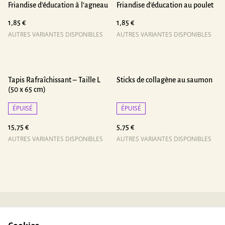
Friandise d'éducation à l'agneau
Friandise d'éducation au poulet
1,85 €
1,85 €
AUTRES VARIANTES DISPONIBLES
AUTRES VARIANTES DISPONIBLES
Tapis Rafraîchissant – Taille L
Sticks de collagène au saumon
(50 x 65 cm)
ÉPUISÉ
ÉPUISÉ
15,75 €
5,75 €
AUTRES VARIANTES DISPONIBLES
AUTRES VARIANTES DISPONIBLES
Contactez-nous
Conditions