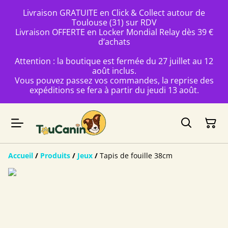
Livraison GRATUITE en Click & Collect autour de
Toulouse (31) sur RDV
Livraison OFFERTE en Locker Mondial Relay dès 39 €
d’achats
Attention : la boutique est fermée du 27 juillet au 12
août inclus.
Vous pouvez passez vos commandes, la reprise des
expéditions se fera à partir du jeudi 13 août.
Accueil
/
Produits
/
Jeux
/
Tapis de fouille 38cm