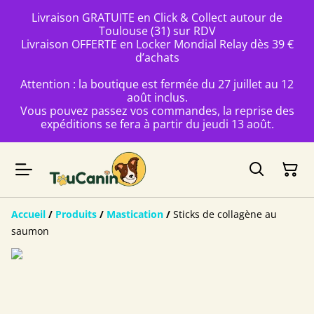
Livraison GRATUITE en Click & Collect autour de
Toulouse (31) sur RDV
Livraison OFFERTE en Locker Mondial Relay dès 39 €
d’achats
Attention : la boutique est fermée du 27 juillet au 12
août inclus.
Vous pouvez passez vos commandes, la reprise des
expéditions se fera à partir du jeudi 13 août.
Accueil
/
Produits
/
Mastication
/
Sticks de collagène au
saumon