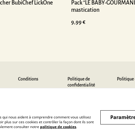
lécher BubiChef LickOne
Pack "LE BABY-GOURMAN
mastication
9,99 €
Conditions
Politique de
Politique
confidentialité
Paramètre
hiers qui nous aident à comprendre comment vous utilisez
r plus sur ces cookies et contrôler la façon dont ils sont
galement consulter notre
politique de cookies
.
ateur canin à prix tout doux