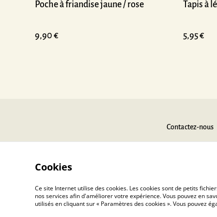
Poche à friandise jaune / rose
Tapis à 
9,90 €
5,95 €
Contactez-nous
Cookies
Ce site Internet utilise des cookies. Les cookies sont de petits fic
nos services afin d'améliorer votre expérience. Vous pouvez en savoi
utilisés en cliquant sur « Paramètres des cookies ». Vous pouvez é
©
2026
Toucanin.fr – La sélection de votre éduc