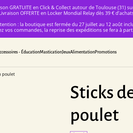
ison GRATUITE en Click & Collect autour de Toulouse (31) s
Livraison OFFERTE en Locker Mondial Relay dès 39 € d’achat
tention : la boutique est fermée du 27 juillet au 12 août incl
 vos commandes, la reprise des expéditions se fera à parti
ccessoires - Éducation
Mastication
Jeux
Alimentation
Promotions
u poulet
Sticks d
poulet