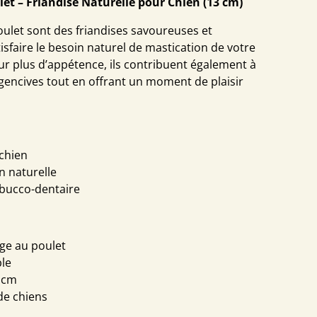
let – Friandise Naturelle pour Chien (13 cm)
oulet sont des friandises savoureuses et
tisfaire le besoin naturel de mastication de votre
ur plus d’appétence, ils contribuent également à
 gencives tout en offrant un moment de plaisir
 chien
n naturelle
 bucco-dentaire
ge au poulet
ble
 cm
de chiens