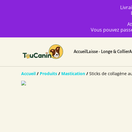
Livra
At
Vous pouvez passez
Accueil
Laisse - Longe & Collier
A
Accueil
/
Produits
/
Mastication
/
Sticks de collagène a