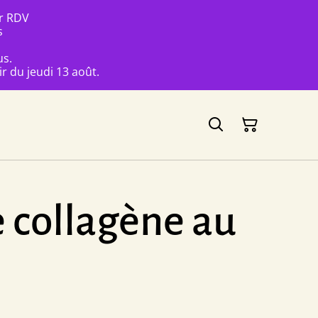
ur RDV
s
us.
r du jeudi 13 août.
e collagène au