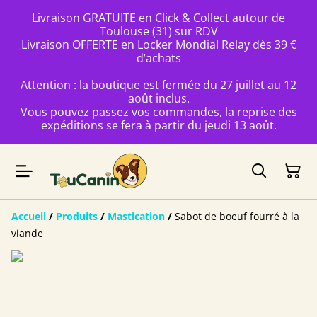
Livraison GRATUITE en Click & Collect autour de
Toulouse (31) sur RDV
Livraison OFFERTE en Locker Mondial Relay dès 39 €
d’achats
Attention : la boutique est fermée du 27 juillet au 12
août inclus.
Vous pouvez passez vos commandes, la reprise des
expéditions se fera à partir du jeudi 13 août.
Accueil
/
Produits
/
Mastication
/
Sabot de boeuf fourré à la
viande