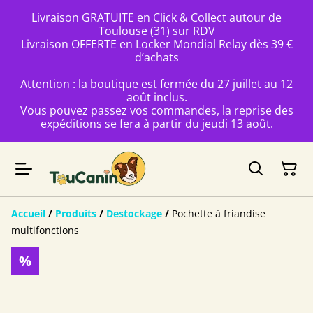
Livraison GRATUITE en Click & Collect autour de
Toulouse (31) sur RDV
Livraison OFFERTE en Locker Mondial Relay dès 39 €
d’achats
Attention : la boutique est fermée du 27 juillet au 12
août inclus.
Vous pouvez passez vos commandes, la reprise des
expéditions se fera à partir du jeudi 13 août.
Accueil
/
Produits
/
Destockage
/
Pochette à friandise
multifonctions
%