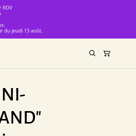
ur RDV
s
us.
r du jeudi 13 août.
INI-
AND"