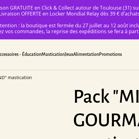
ison GRATUITE en Click & Collect autour de Toulouse (31) s
Livraison OFFERTE en Locker Mondial Relay dès 39 € d’achat
tention : la boutique est fermée du 27 juillet au 12 août incl
 vos commandes, la reprise des expéditions se fera à parti
ccessoires - Éducation
Mastication
Jeux
Alimentation
Promotions
D" mastication
Pack "M
GOURM