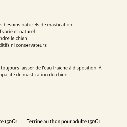
les besoins naturels de mastication
f varié et naturel
ndre le chien
ditifs ni conservateurs
oujours laisser de l’eau fraîche à disposition. À
 capacité de mastication du chien.
lte 150Gr
Terrine au thon pour adulte 150Gr