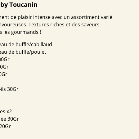
by Toucanin
ent de plaisir intense avec un assortiment varié
savoureuses. Textures riches et des saveurs
ous les gourmands !
au de buffle/cabillaud
au de buffle/poulet
30Gr
20Gr
20Gr
oils 30Gr
es x2
hée 30Gr
 20Gr