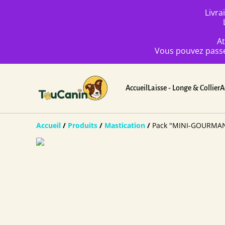
Livra
At
Vous pouvez passez
Accueil
Laisse - Longe & Collier
A
Accueil
/
Produits
/
Mastication
/
Pack "MINI-GOURMAN