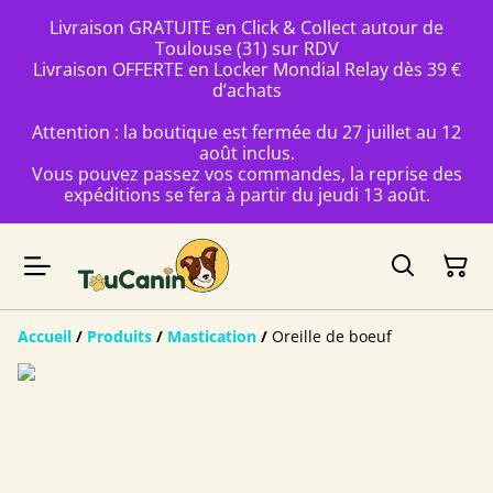
Livraison GRATUITE en Click & Collect autour de
Toulouse (31) sur RDV
Livraison OFFERTE en Locker Mondial Relay dès 39 €
d’achats
Attention : la boutique est fermée du 27 juillet au 12
août inclus.
Vous pouvez passez vos commandes, la reprise des
expéditions se fera à partir du jeudi 13 août.
Accueil
/
Produits
/
Mastication
/
Oreille de boeuf