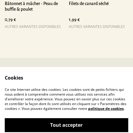
Bâtonnet à mâcher - Peau de
Filets de canard séché
buffle & poulet
0,79 €
1,99 €
AUTRES VARIANTES DISPONIBLES
AUTRES VARIANTES DISPONIBLES
Contactez-nous
Conditions
Cookies
Politique de
Politique de cookies
confidentialité
Ce site Internet utilise des cookies. Les cookies sont de petits fichiers qui
nous aident à comprendre comment vous utilisez nos services afin
d'améliorer votre expérience. Vous pouvez en savoir plus sur ces cookies
et contrôler la façon dont ils sont utilisés en cliquant sur « Paramètres des
cookies ». Vous pouvez également consulter notre
politique de cookies
.
Tout accepter
Toucanin.fr – La sélection de votre éducateur
©
2026