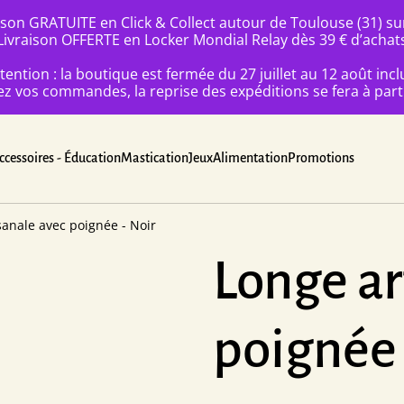
ison GRATUITE en Click & Collect autour de Toulouse (31) s
Livraison OFFERTE en Locker Mondial Relay dès 39 € d’achat
tention : la boutique est fermée du 27 juillet au 12 août incl
 vos commandes, la reprise des expéditions se fera à parti
ccessoires - Éducation
Mastication
Jeux
Alimentation
Promotions
sanale avec poignée - Noir
Longe ar
poignée 