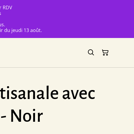
ur RDV
s
us.
r du jeudi 13 août.
tisanale avec
- Noir