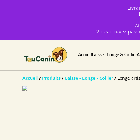
Livra
At
Vous pouvez passez
Accueil
Laisse - Longe & Collier
A
Accueil
/
Produits
/
Laisse - Longe - Collier
/
Longe arti