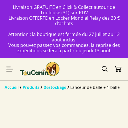
Livraison GRATUITE en Click & Collect autour de
Toulouse (31) sur RDV
Livraison OFFERTE en Locker Mondial Relay dès 39 €
d’achats
Attention : la boutique est fermée du 27 juillet au 12
août inclus.
Vous pouvez passez vos commandes, la reprise des
expéditions se fera à partir du jeudi 13 août.
Accueil
/
Produits
/
Destockage
/
Lanceur de balle + 1 balle