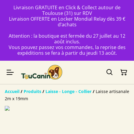
Livraison GRATUITE en Click & Collect autour de
Toulouse (31) sur RDV
Livraison OFFERTE en Locker Mondial Relay dès 39 €
d’achats
Attention : la boutique est fermée du 27 juillet au 12
août inclus.
Vous pouvez passez vos commandes, la reprise des
expéditions se fera à partir du jeudi 13 août.
Accueil
/
Produits
/
Laisse - Longe - Collier
/
Laisse artisanale
2m x 19mm