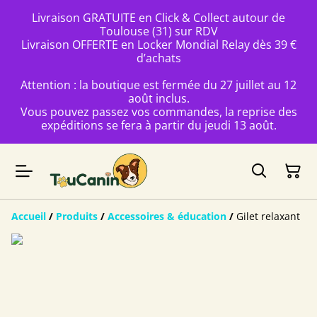
Livraison GRATUITE en Click & Collect autour de
Toulouse (31) sur RDV
Livraison OFFERTE en Locker Mondial Relay dès 39 €
d’achats
Attention : la boutique est fermée du 27 juillet au 12
août inclus.
Vous pouvez passez vos commandes, la reprise des
expéditions se fera à partir du jeudi 13 août.
Accueil
/
Produits
/
Accessoires & éducation
/
Gilet relaxant