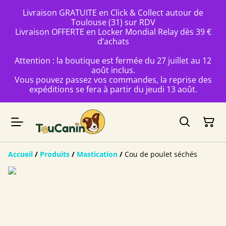
Livraison GRATUITE en Click & Collect autour de
Toulouse (31) sur RDV
Livraison OFFERTE en Locker Mondial Relay dès 39 €
d’achats
Attention : la boutique est fermée du 27 juillet au 12
août inclus.
Vous pouvez passez vos commandes, la reprise des
expéditions se fera à partir du jeudi 13 août.
Accueil
/
Produits
/
Mastication
/
Cou de poulet séchés