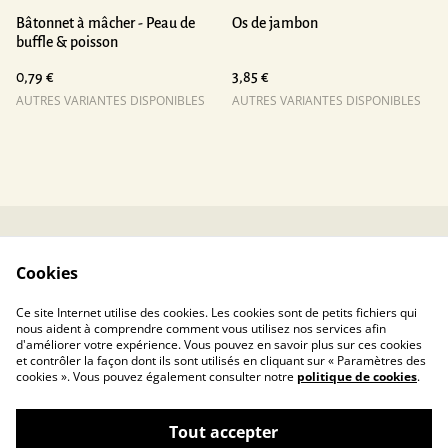
Bâtonnet à mâcher - Peau de
Os de jambon
buffle & poisson
0,79 €
3,85 €
AUTRES VARIANTES DISPONIBLES
AUTRES VARIANTES DISPONIBLES
Contactez-nous
Conditions
Cookies
Politique de
Politique de cookies
confidentialité
Ce site Internet utilise des cookies. Les cookies sont de petits fichiers qui
nous aident à comprendre comment vous utilisez nos services afin
d'améliorer votre expérience. Vous pouvez en savoir plus sur ces cookies
et contrôler la façon dont ils sont utilisés en cliquant sur « Paramètres des
cookies ». Vous pouvez également consulter notre
politique de cookies
.
Tout accepter
Toucanin.fr – La sélection de votre éducateur