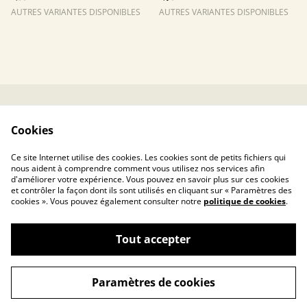
AUTRES VARIANTES DISPONIBLES
AUTRES VARIANTES DISPONIBLES
Contactez-nous
Conditions
Cookies
Politique de
Politique de cookies
confidentialité
Ce site Internet utilise des cookies. Les cookies sont de petits fichiers qui
nous aident à comprendre comment vous utilisez nos services afin
d'améliorer votre expérience. Vous pouvez en savoir plus sur ces cookies
et contrôler la façon dont ils sont utilisés en cliquant sur « Paramètres des
cookies ». Vous pouvez également consulter notre
politique de cookies
.
Tout accepter
Toucanin.fr – La sélection de votre éducateur
©
2026
canin à prix tout doux
Paramètres de cookies
powered by