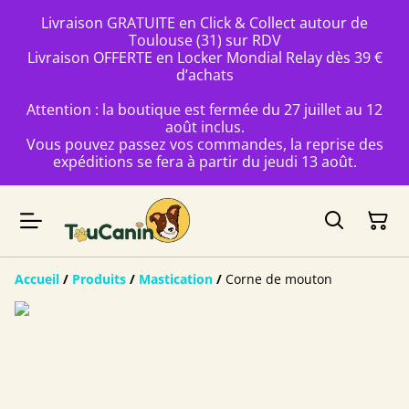
Livraison GRATUITE en Click & Collect autour de
Toulouse (31) sur RDV
Livraison OFFERTE en Locker Mondial Relay dès 39 €
d’achats
Attention : la boutique est fermée du 27 juillet au 12
août inclus.
Vous pouvez passez vos commandes, la reprise des
expéditions se fera à partir du jeudi 13 août.
Accueil
/
Produits
/
Mastication
/
Corne de mouton