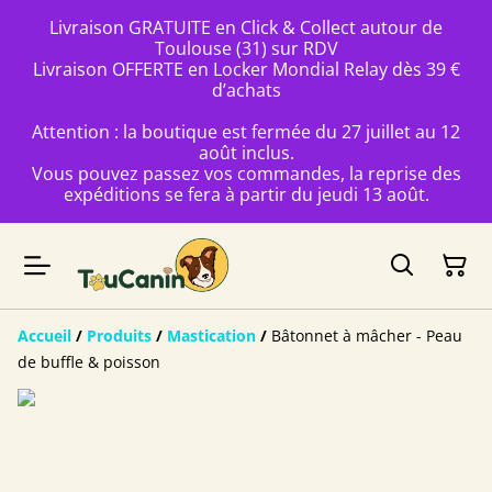
Livraison GRATUITE en Click & Collect autour de
Toulouse (31) sur RDV
Livraison OFFERTE en Locker Mondial Relay dès 39 €
d’achats
Attention : la boutique est fermée du 27 juillet au 12
août inclus.
Vous pouvez passez vos commandes, la reprise des
expéditions se fera à partir du jeudi 13 août.
Accueil
/
Produits
/
Mastication
/
Bâtonnet à mâcher - Peau
de buffle & poisson