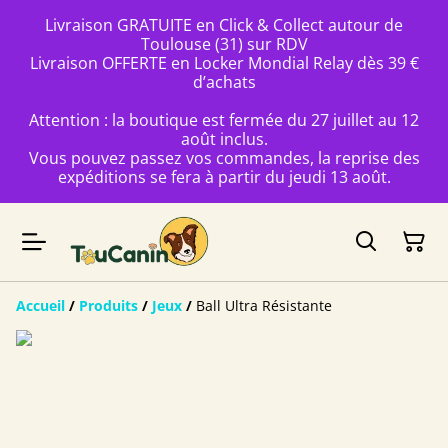
Livraison GRATUITE en Click & Collect autour de
Toulouse (31) sur RDV
Livraison OFFERTE en Locker Mondial Relay dès 39 €
d’achats
Attention : la boutique est fermée du 27 juillet au 12
août inclus.
Vous pouvez passez vos commandes, la reprise des
expéditions se fera à partir du jeudi 13 août.
Accueil
/
Produits
/
Jeux
/
Ball Ultra Résistante